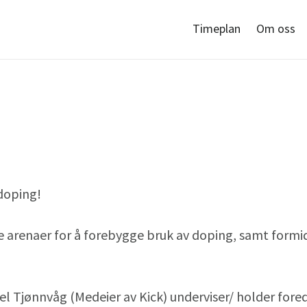
Timeplan
Om oss
 doping!
dre arenaer for å forebygge bruk av doping, samt for
sel Tjønnvåg (Medeier av Kick) underviser/ holder fore