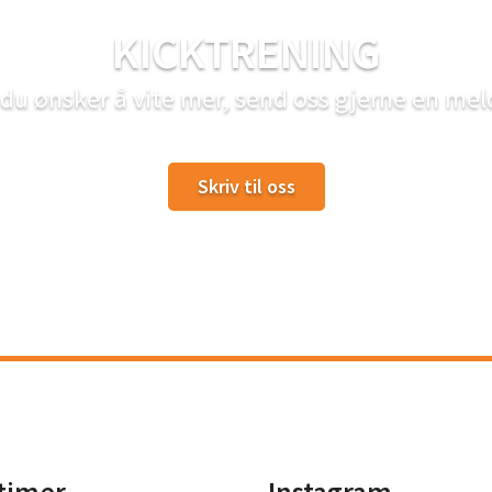
KICKTRENING
du ønsker å vite mer, send oss gjerne en mel
Skriv til oss
timer
Instagram